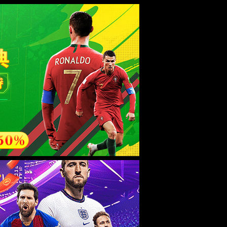
专题专栏
互动交流
斯app官
动态
讲文明树新风
恶专项斗争有关问题答记者问
2026-08-03
水利部发
争 举报途径公布
2026-08-03
半年攻坚
展汛期灾害事故违法不良信息集...
2026-07-24
全市防范