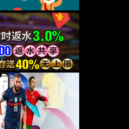
清单
漫说水利
留言0条 反馈0条
求助
调查征集
访谈
批评投诉