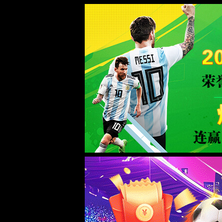
3499拉斯维加斯app
简体
繁体
无障碍阅读
机构职能