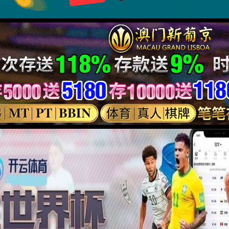
报方式的公告
权责
产建设项目水土保持方...
水土保持设施自主...
互动交流
拟聘用人员公示
责任人名单...
咨询
在线