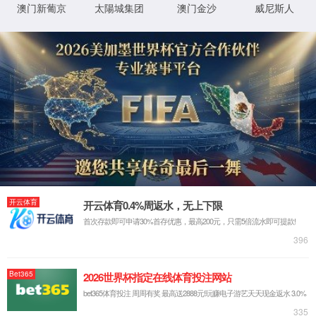
副市长张建伟：市副总河长，兼泗河市级河长、
副市长，市公安局长、督察长陈炳飞：漕浊河市
友情链接
联系我们
网站地图
拉斯维加斯官网入口
版权所有：3499拉斯维加斯app 备案
地址：泰安市岱岳区粥店办事处石敢当路1号
首页