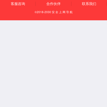
友情链接
联系我们
网站地图
版权所有：3499拉斯维加斯app 备案