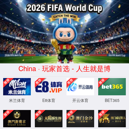
简体
繁体
无障碍阅读
机构职能
要闻动
当汛期遇上“厄尔尼诺”，今年防汛会“
发布日期：2026-04-28 15:56
浏览次数：
当前，我国已经入汛，受暖湿气流、冷空气等
佬”——“厄尔尼诺”预计也将在5月“登场”。当汛期撞