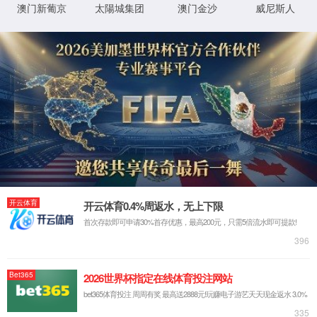
友情链接
联系我们
网站地图
版权所有：3499拉斯维加斯app 备案
地址：泰安市岱岳区粥店办事处石敢当路1
拉斯维加斯官网入口
首页