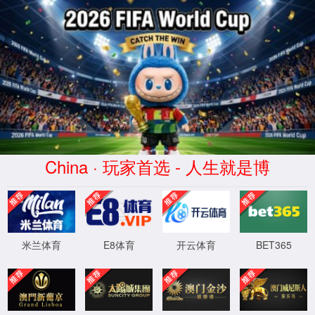
3499拉斯维加斯app
简体
繁体
无障碍阅读
机构职能
要闻动